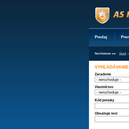
Predaj
Pre
Nachádzate sa:
Úvod
VYHĽADÁVANIE
Zaradenie
Vlastníctvo
Kód ponuky
Obsahuje text