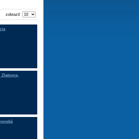
zobraziť
cia
 Zlatovce,
ahovská