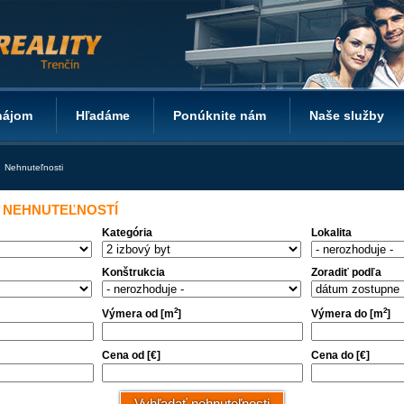
nájom
Hľadáme
Ponúknite nám
Naše služby
Nehnuteľnosti
 NEHNUTEĽNOSTÍ
Kategória
Lokalita
Konštrukcia
Zoradiť podľa
2
2
Výmera od [m
]
Výmera do [m
]
Cena od [€]
Cena do [€]