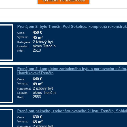
Prenájom 2i bytu Trenčín,Pod Sokolice, kompletná rekonštruk
450 €
Cena:
Výmera:
2
45 m
2 izbový byt
Kategória:
okres Trenčín
Lokalita:
2510
Kód:
Prenájom 2i kompletne zariadeného bytu s parkovacím státím,
HanzlíkovskáTrenčín
640 €
Cena:
Výmera:
2
49 m
2 izbový byt
Kategória:
okres Trenčín
Lokalita:
2553
Kód:
Prenájom pekného, zrekonštruovaného 2i bytu Trenčín, Sobl
630 €
Cena:
Výmera:
2
65 m
2 izbový byt
Kategória: