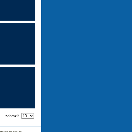
zobraziť
info@asreality.sk