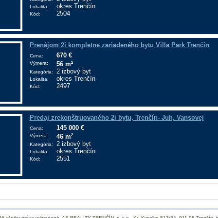
okres Trenčín
Lokalita:
2504
Kód:
Prenájom 2i kompletne zariadeného bytu Villa Park Trenčín
670 €
Cena:
Výmera:
2
56 m
2 izbový byt
Kategória:
okres Trenčín
Lokalita:
2497
Kód:
Predaj zrekonštruovaného 2i bytu, Trenčín- Juh, Vansovej
145 000 €
Cena:
Výmera:
2
46 m
2 izbový byt
Kategória:
okres Trenčín
Lokalita:
2551
Kód:
26 všetky práva vyhradené, AS REALITY TRENČÍN, s. r. o., Ku Kyselke 513/34, 911 06 Trenčín,