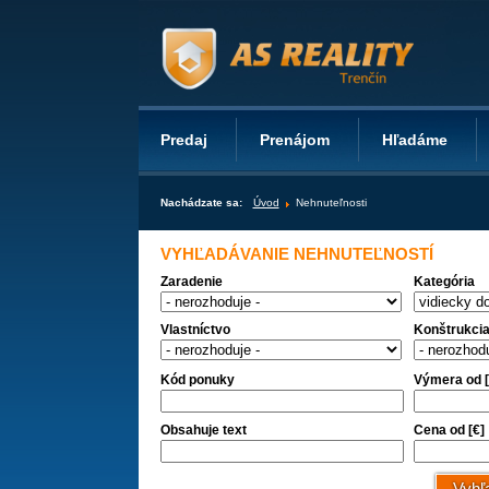
Predaj
Prenájom
Hľadáme
Nachádzate sa:
Úvod
Nehnuteľnosti
VYHĽADÁVANIE NEHNUTEĽNOSTÍ
Zaradenie
Kategória
Vlastníctvo
Konštrukci
Kód ponuky
Výmera od 
Obsahuje text
Cena od [€]